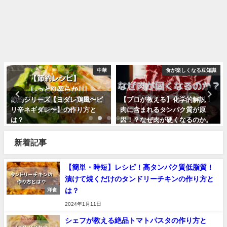
中華
食が楽しくなる豆知識
節約シリーズ【ヨダレ鶏風〜ピ
【プロが教える】化学的解説！
リ辛ネギダレ〜】の作り方と
肉に含まれるタンパク質が原
は？
因！？なぜ肉が硬くなるのか。
2023年4月19日
2022年9月13日
新着記事
【簡単・時短】レシピ！高タンパク質低脂質！
漬けて焼くだけのタンドリーチキンの作り方と
は？
洋食
2024年1月11日
シェフが教える絶品トマトパスタの作り方と