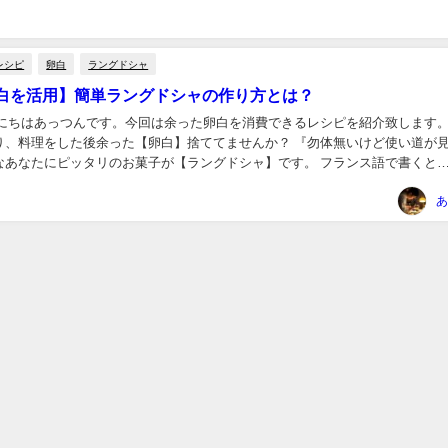
レシピ
卵白
ラングドシャ
白を活用】簡単ラングドシャの作り方とは？
んにちはあっつんです。今回は余った卵白を消費できるレシピを紹介致します。
り、料理をした後余った【卵白】捨ててませんか？ 『勿体無いけど使い道が
なあなたにピッタリのお菓子が【ラングドシャ】です。 フランス語で書くと
e chat』→『猫の舌』 猫の舌のような...
あ