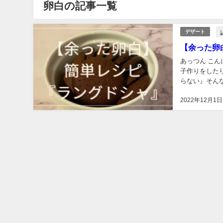
卵白の記事一覧
デザート
【余った卵
あっつん こ
子作りをした
らない』そん
『langue d
2022年12月1日