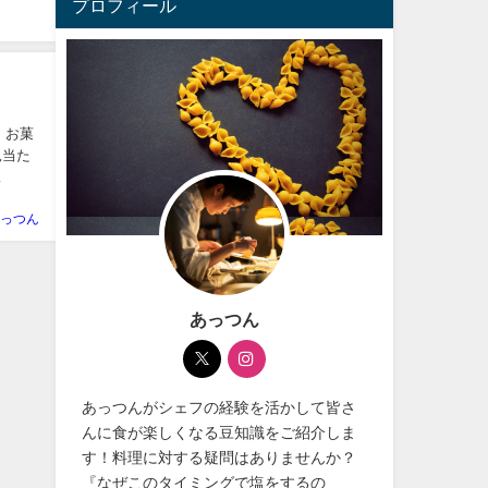
プロフィール
 お菓
見当た
っつん
あっつん
あっつんがシェフの経験を活かして皆さ
んに食が楽しくなる豆知識をご紹介しま
す！料理に対する疑問はありませんか？
『なぜこのタイミングで塩をするの